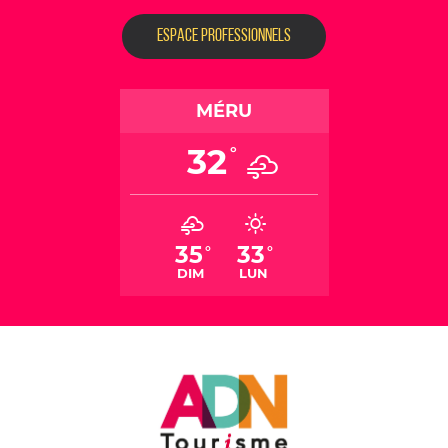
ESPACE PROFESSIONNELS
MÉRU
32
°
35
33
°
°
DIM
LUN