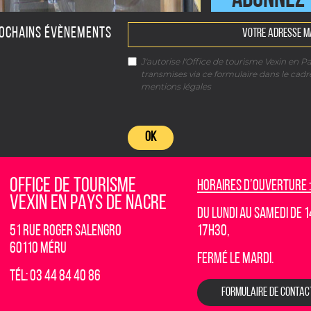
ABONNEZ-
ROCHAINS ÉVÈNEMENTS
CONTACT
J'autorise l'Office de tourisme Vexin en P
transmises via ce formulaire dans le cad
mentions légales
OK
OFFICE DE TOURISME
Horaires d’ouverture :
VEXIN EN PAYS DE NACRE
Du lundi au samedi de 1
51 rue Roger Salengro
17h30,
60110 Méru
fermé le mardi.
Tél: 03 44 84 40 86
FORMULAIRE DE CONTAC