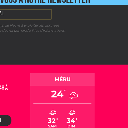
VOUS À NOTRE NEWSLETTER
EZ-NOUS
ays de Nacre à exploiter les données
re de ma demande. Plus d'informations :
MÉRU
4h à
24
°
32
34
°
°
T
SAM
DIM