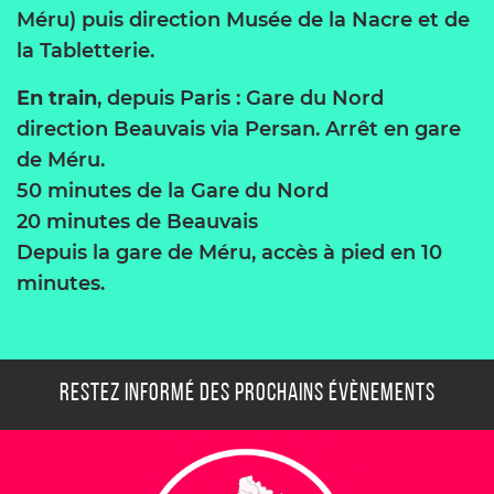
Méru) puis direction Musée de la Nacre et de
la Tabletterie.
En train
, depuis Paris : Gare du Nord
direction Beauvais via Persan. Arrêt en gare
de Méru.
50 minutes de la Gare du Nord
20 minutes de Beauvais
Depuis la gare de Méru, accès à pied en 10
minutes.
RESTEZ INFORMÉ DES PROCHAINS ÉVÈNEMENTS