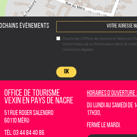
ROCHAINS ÉVÈNEMENTS
J'autorise l'Office de tourisme Vexin en P
transmises via ce formulaire dans le cad
mentions légales
OK
OFFICE DE TOURISME
Horaires d’ouverture :
VEXIN EN PAYS DE NACRE
Du lundi au samedi de 1
51 rue Roger Salengro
17h30,
60110 Méru
fermé le mardi.
Tél: 03 44 84 40 86