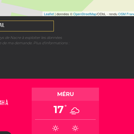
Leaflet
| données ©
OpenStreetMap
/ODbL - rendu
OSM Fran
ays de Nacre à exploiter les données
re de ma demande. Plus d'informations :
MÉRU
4h à
17
°