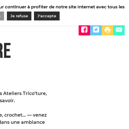
 continuer à profiter de notre site Internet avec tous les
s
Je refuse
J'accepte
Partager sur
RE
 Ateliers Trico’ture,
savoir.
ure, crochet… — venez
 dans une ambiance