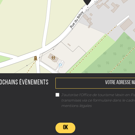
ROCHAINS ÉVÈNEMENTS
J'autorise l'Office de tourisme Vexin en P
transmises via ce formulaire dans le cad
mentions légales
OK