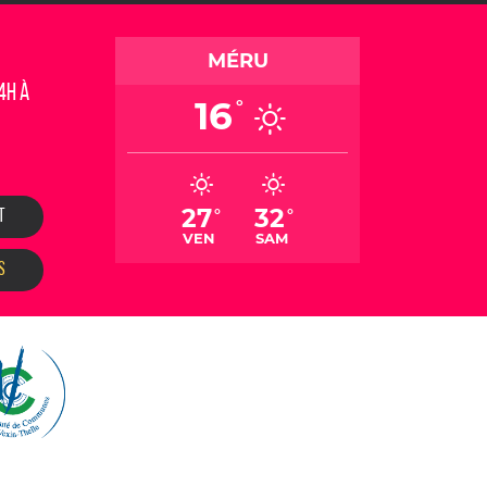
MÉRU
4h à
16
°
27
32
°
°
T
VEN
SAM
S