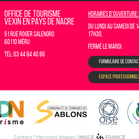
OFFICE DE TOURISME
Horaires d’ouverture :
VEXIN EN PAYS DE NACRE
Du lundi au samedi de 1
51 rue Roger Salengro
17h30,
60110 Méru
fermé le mardi.
Tél: 03 44 84 40 86
FORMULAIRE DE CONTAC
ESPACE PROFESSIONNEL
Contact
/
Mentions légales
/