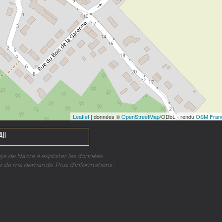
Leaflet
| données ©
OpenStreetMap
/ODbL - rendu
OSM Fran
ays de Nacre à exploiter les données
re de ma demande. Plus d'informations :