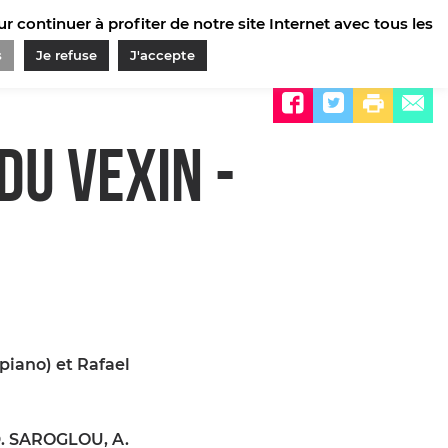
 continuer à profiter de notre site Internet avec tous les
s
Je refuse
J'accepte
Partager sur
DU VEXIN -
iano) et Rafael
D. SAROGLOU, A.