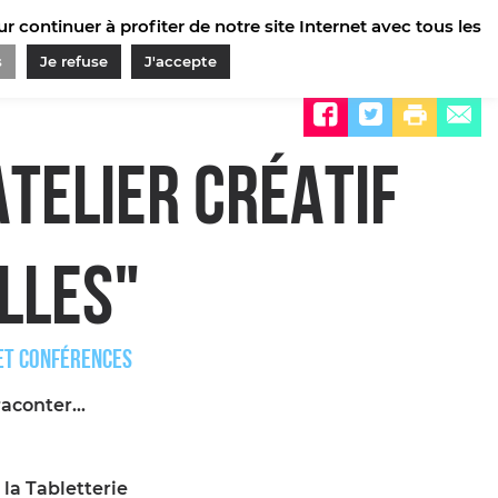
 continuer à profiter de notre site Internet avec tous les
s
Je refuse
J'accepte
Partager sur
ATELIER CRÉATIF
LLES"
ET CONFÉRENCES
 raconter…
 la Tabletterie