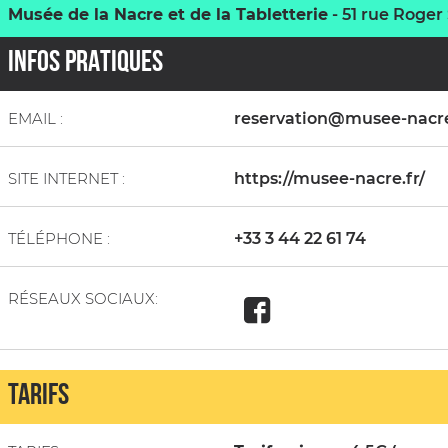
Musée de la Nacre et de la Tabletterie
-
51 rue Roger
INFOS PRATIQUES
EMAIL :
reservation@musee-nacre
SITE INTERNET :
https://musee-nacre.fr/
TÉLÉPHONE :
+33 3 44 22 61 74
RÉSEAUX SOCIAUX:
TARIFS