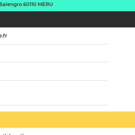
 Salengro 60110 MERU
.fr