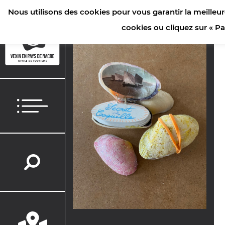
Nous utilisons des cookies pour vous garantir la meilleur
ACCUEIL
>
AGENDA
>
JEU(X)DIS D’ÉTÉ | ATELIER CRÉATIF "SEC
cookies ou cliquez sur « P