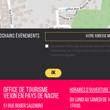
ROCHAINS ÉVÈNEMENTS
J'autorise l'Office de tourisme Vexin en P
transmises via ce formulaire dans le cad
mentions légales
OK
OFFICE DE TOURISME
Horaires d’ouverture :
VEXIN EN PAYS DE NACRE
Du lundi au samedi de 1
51 rue Roger Salengro
17h30,