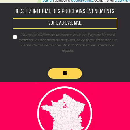
Leaflet
| données ©
OpenStreetMap
/ODbL - rendu
OSM Fran
RESTEZ INFORMÉ DES PROCHAINS ÉVÈNEMENTS
J'autorise l'Office de tourisme Vexin en Pays de Nacre à
exploiter les données transmises via ce formulaire dans le
cadre de ma demande. Plus d'informations :
mentions
légales
OK