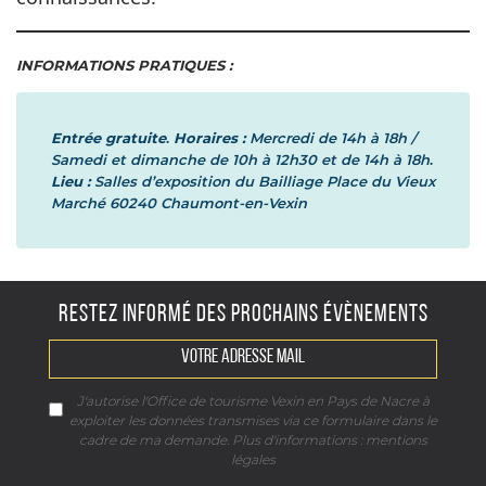
INFORMATIONS PRATIQUES :
Entrée gratuite
.
Horaires :
Mercredi de 14h à 18h /
Samedi et dimanche de 10h à 12h30 et de 14h à 18h
.
Lieu :
Salles d’exposition du Bailliage Place du Vieux
Marché 60240 Chaumont-en-Vexin
RESTEZ INFORMÉ DES PROCHAINS ÉVÈNEMENTS
J'autorise l'Office de tourisme Vexin en Pays de Nacre à
exploiter les données transmises via ce formulaire dans le
cadre de ma demande. Plus d'informations :
mentions
légales