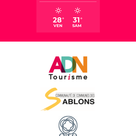
28
31
°
°
VEN
SAM