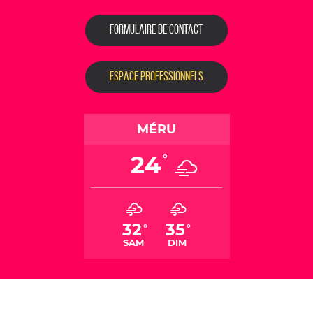
FORMULAIRE DE CONTACT
ESPACE PROFESSIONNELS
MÉRU
24
°
32
35
°
°
SAM
DIM