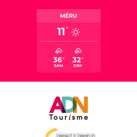
MÉRU
11
°
36
32
°
°
SAM
DIM