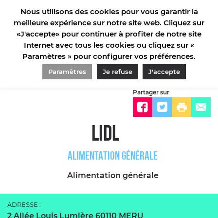
Nous utilisons des cookies pour vous garantir la
meilleure expérience sur notre site web. Cliquez sur
«J'accepte» pour continuer à profiter de notre site
Internet avec tous les cookies ou cliquez sur «
Paramètres » pour configurer vos préférences.
ACCUEIL/
INFORMATIONS PRATIQUES/
COMMERCES ET SERVICES/
ALIMENTATION
GÉNÉRALE/
LIDL
Paramètres
Je refuse
J'accepte
Partager sur
LIDL
ALIMENTATION GÉNÉRALE
Alimentation générale
ADRESSE :
2 Allée Louis Lumière 60110 MERU