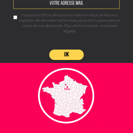
J'autorise l'Office de tourisme Vexin en Pays de Nacre à
exploiter les données transmises via ce formulaire dans le
cadre de ma demande. Plus d'informations :
mentions
légales
OK