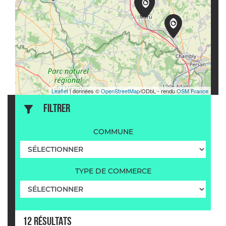
Leaflet
| données ©
OpenStreetMap
/ODbL - rendu
OSM France
FILTRER
COMMUNE
TYPE DE COMMERCE
12
RÉSULTAT
S