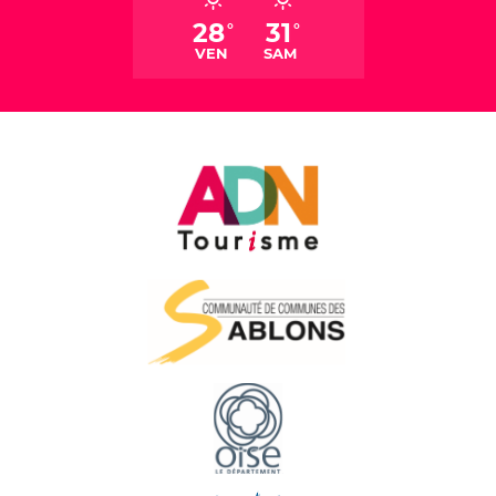
28
31
°
°
VEN
SAM