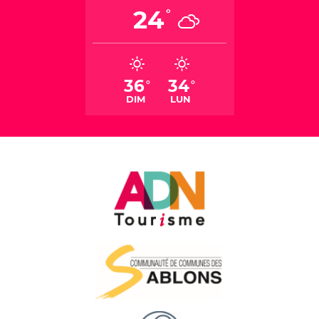
24
°
36
34
°
°
DIM
LUN