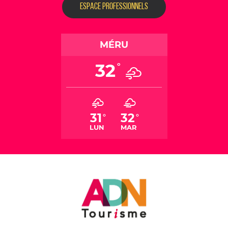
ESPACE PROFESSIONNELS
MÉRU
32
°
31
32
°
°
LUN
MAR