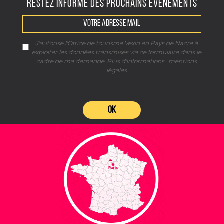
RESTEZ INFORMÉ DES PROCHAINS ÉVÈNEMENTS
J'autorise l'Office de tourisme Vexin en Pays de Nacre à
exploiter les données transmises via ce formulaire dans le
cadre de ma demande. Plus d'informations :
mentions
légales
OK