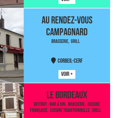
AU RENDEZ-VOUS
CAMPAGNARD
BRASSERIE
GRILL
CORBEIL-CERF
VOIR +
LE BORDEAUX
BISTROT - BAR À VIN
BRASSERIE
CUISINE
FRANÇAISE
CUISINE TRADITIONNELLE
GRILL