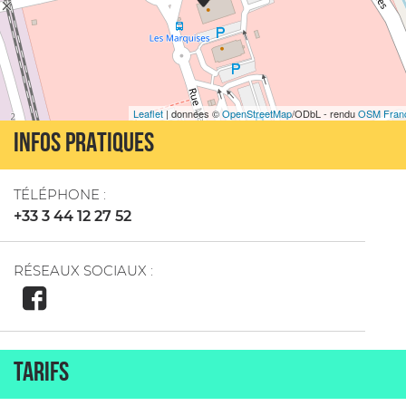
Leaflet
| données ©
OpenStreetMap
/ODbL - rendu
OSM Fran
INFOS PRATIQUES
TÉLÉPHONE :
+33 3 44 12 27 52
RÉSEAUX SOCIAUX :
TARIFS