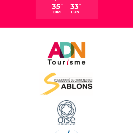
35
33
°
°
DIM
LUN