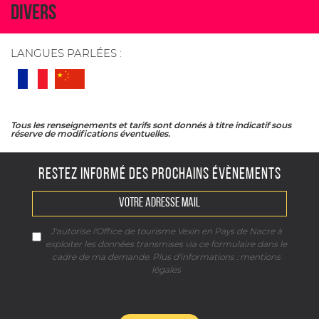
DIVERS
LANGUES PARLÉES :
Tous les renseignements et tarifs sont donnés à titre indicatif sous
réserve de modifications éventuelles.
RESTEZ INFORMÉ DES PROCHAINS ÉVÈNEMENTS
J'autorise l'Office de tourisme Vexin en Pays de Nacre à
exploiter les données transmises via ce formulaire dans le
cadre de ma demande. Plus d'informations :
mentions
légales