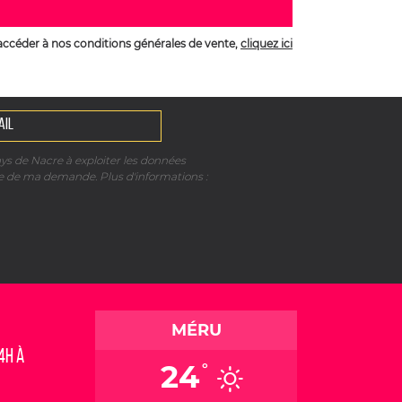
accéder à nos conditions générales de vente,
cliquez ici
ays de Nacre à exploiter les données
re de ma demande. Plus d'informations :
MÉRU
4h à
24
°