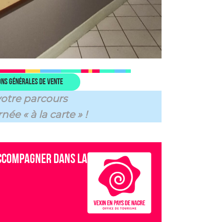
ons générales de vente
votre parcours
née « à la carte » !
 accompagner dans la