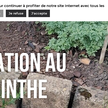
 continuer à profiter de notre site Internet avec tous les
s
Je refuse
J'accepte
ATION AU
SINTHE