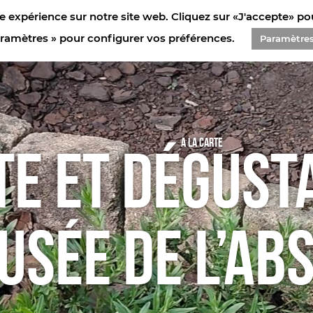
e expérience sur notre site web. Cliquez sur «J'accepte» pour
E DE L’ABSINTHE
aramètres » pour configurer vos préférences.
Paramètre
A la carte
TE ET DÉGUST
USÉE DE L’AB