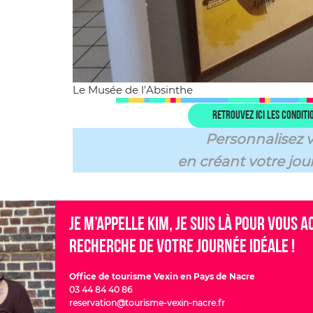
Le Musée de l’Absinthe
Retrouvez ici les conditi
Personnalisez 
en créant votre jour
Je m’appelle Kim, je suis là pour vous
recherche de votre journée idéale !
Office de tourisme Vexin en Pays de Nacre
03 44 84 40 86
reservation@tourisme-vexin-nacre.fr