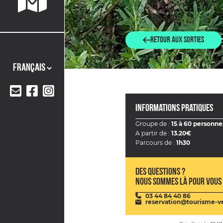
Retour aux sorties
Informations pratiques
Groupe de :
15 à 60 personne
A partir de :
13.20€
Parcours de :
1h30
Des questions ?
Nous sommes là pour vous 
03 44 84 40 86
reservation@tourisme-ve