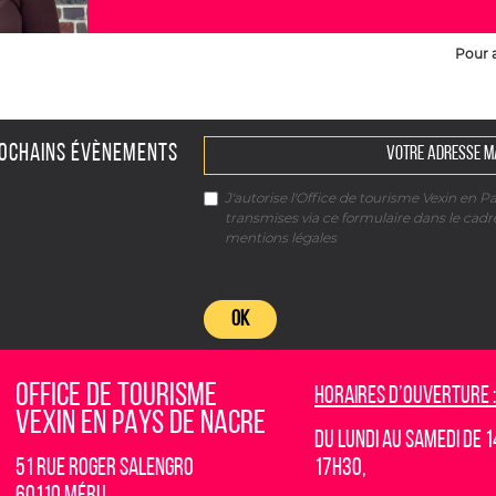
Pour 
ROCHAINS ÉVÈNEMENTS
J'autorise l'Office de tourisme Vexin en P
transmises via ce formulaire dans le cad
mentions légales
OK
OFFICE DE TOURISME
Horaires d’ouverture :
VEXIN EN PAYS DE NACRE
Du lundi au samedi de 1
51 rue Roger Salengro
17h30,