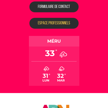
FORMULAIRE DE CONTACT
ESPACE PROFESSIONNELS
MÉRU
33
°
31
32
°
°
LUN
MAR