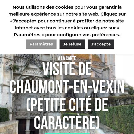
Nous utilisons des cookies pour vous garantir la
meilleure expérience sur notre site web. Cliquez sur
«J'accepte» pour continuer à profiter de notre site
Internet avec tous les cookies ou cliquez sur «
Paramètres » pour configurer vos préférences.
ACCUEIL
/
VENIR EN GROUPE
/
VISITE DE CHAUMONT-EN-VEXIN (PETITE CITÉ DE
CARACTÈRE)
Paramètres
Je refuse
J'accepte
A la carte
VISITE DE
CHAUMONT-EN-VEXIN
(PETITE CITÉ DE
CARACTÈRE)