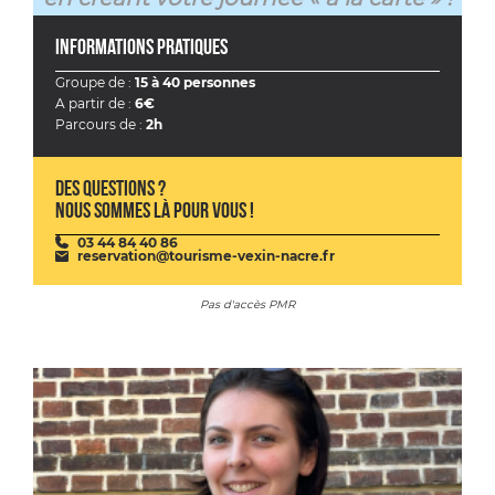
Informations pratiques
Groupe de :
15 à 40 personnes
A partir de :
6€
Parcours de :
2h
Des questions ?
Nous sommes là pour vous !
03 44 84 40 86
reservation@tourisme-vexin-nacre.fr
Pas d'accès PMR